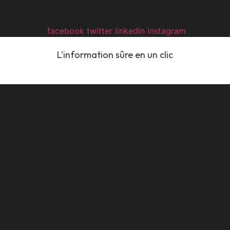
opens
opens
opens
opens
facebook
twitter
linkedin
instagram
in
in
in
in
L'information sûre en un clic
a
a
a
a
new
new
new
new
window
window
window
window