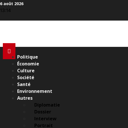
Aller
6 août 2026
au
13:14
contenu
Politique
Économie
Culture
Société
Santé
Environnement
Autres
Diplomatie
Dossier
Interview
Portrait