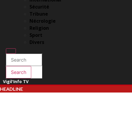
Sécurité
Tribune
Nécrologie
Religion
Sport
Divers
Enter Keyword
Search
for:
Search
Search
Vigil'Info TV
HEADLINE
Drame aux Cliniques Universitaires de Kinshasa : Un jeune patient
Kinshasa : la CENCO alerte sur les menaces qui pèsent sur le site d
GENOCOST 2026 : le Kongo-Central plaide pour la vérité, la justice e