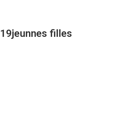
Kinshasa : 119 remorques mises en fourrière lors d’une opération d
RDC : la Cour constitutionnelle ouvre la voie à la promulgation de l
19jeunnes filles