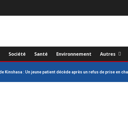
e
Société
Santé
Environnement
Autres
de Kinshasa : Un jeune patient décède après un refus de prise en c