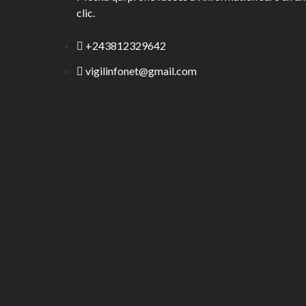
clic.
+243812329642
vigilinfonet@gmail.com