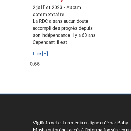
2 juillet 2023
Aucun
commentaire
La RDC a sans aucun doute
accompli des progrès depuis
son indépendance il y a 63 ans.
Cependant, il est
Lire [+]
Vigilinfo.net est un média en ligne créé par Baby
Mosha qui prône l’accès à l’information sûre en un