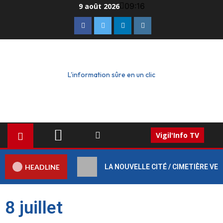
09:16
9 août 2026
L'information sûre en un clic
Vigil'Info TV
HEADLINE
LA NOUVELLE CITÉ / CIMETIÈRE VERT :
8 juillet