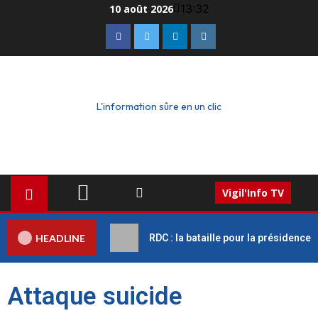
13:32
10 août 2026
L'information sûre en un clic
Vigil'Info TV
HEADLINE
RDC : la bataille pour la présidence
Attaque suicide