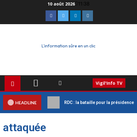
11:38
10 août 2026
L'information sûre en un clic
Vigil'Info TV
HEADLINE
RDC : la bataille pour la présidence
attaquée