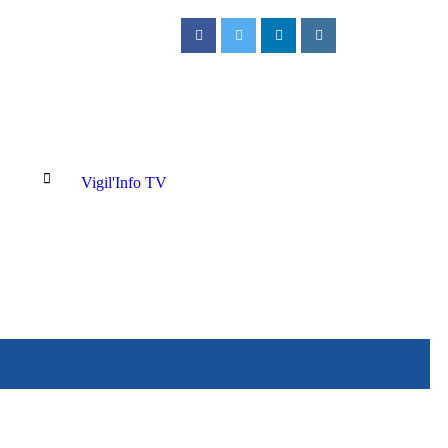
Vigil'Info TV
ux Cliniques Universitaires de Kinshasa : Un jeune patient décède après u