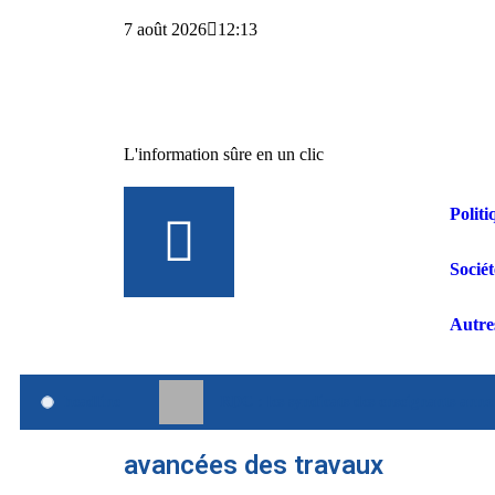
7 août 2026
12:13
L'information sûre en un clic
Politi
Sociét
Autre
headline
RDC : les syndicats des enseignants anno
avancées des travaux