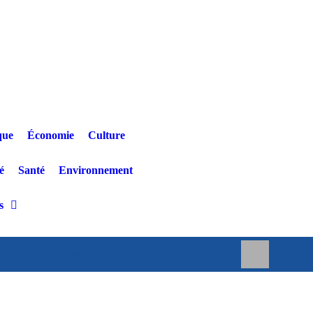
que
Économie
Culture
é
Santé
Environnement
s
ncent une non-reprise des cours dès le 1er septembre
Drame a