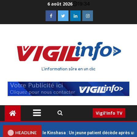
19:34
6 août 2026
L'information sûre en un clic
Vigil'Info TV
HEADLINE
es Universitaires de Kinshasa : Un jeune patient décède après un r