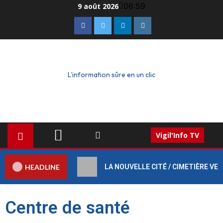
06:59
9 août 2026
L'information sûre en un clic
Vigil'Info TV
HEADLINE
LA NOUVELLE CITÉ / CIMETIÈRE VERT :
Centre de santé