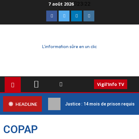
23:22
7 août 2026
L'information sûre en un clic
Vigil'Info TV
HEADLINE
Justice : 14 mois de prison requis c
COPAP