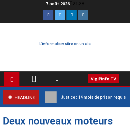
21:28
7 août 2026
L'information sûre en un clic
Vigil'Info TV
HEADLINE
Justice : 14 mois de prison requis c
Deux nouveaux moteurs