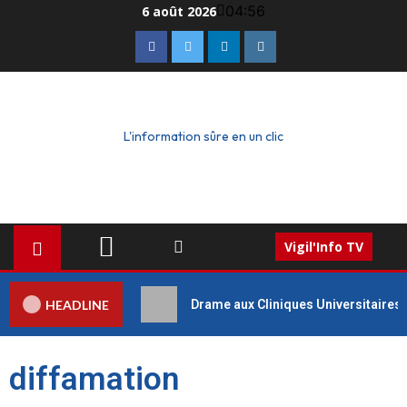
04:56
6 août 2026
L'information sûre en un clic
Vigil'Info TV
HEADLINE
Drame aux Cliniques Universitaires 
diffamation