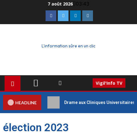
03:43
7 août 2026
L'information sûre en un clic
Vigil'Info TV
HEADLINE
Drame aux Cliniques Universitaires 
élection 2023