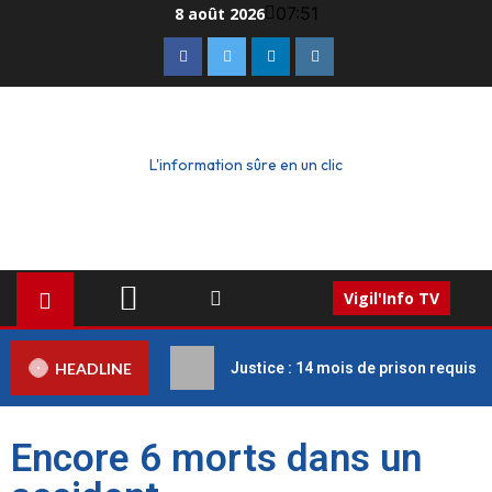
07:51
8 août 2026
L'information sûre en un clic
Vigil'Info TV
HEADLINE
Justice : 14 mois de prison requis c
Encore 6 morts dans un