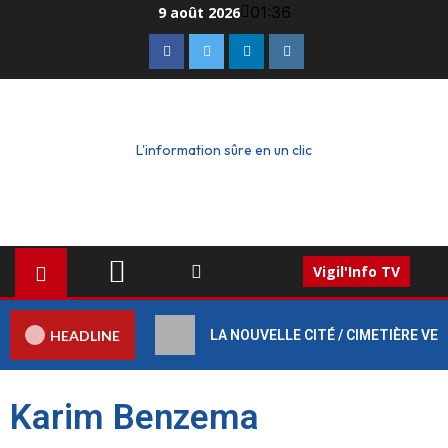
01:36
9 août 2026
L'information sûre en un clic
Vigil'Info TV
HEADLINE
LA NOUVELLE CITÉ / CIMETIÈRE VERT :
Karim Benzema