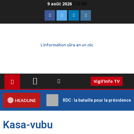
13:48
9 août 2026
L'information sûre en un clic
Vigil'Info TV
HEADLINE
RDC : la bataille pour la présidence
Kasa-vubu