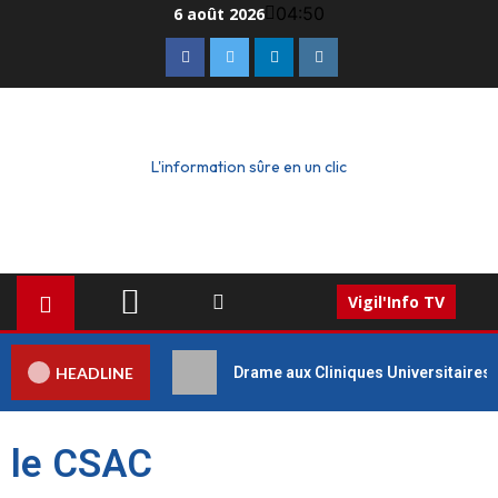
04:50
6 août 2026
L'information sûre en un clic
Vigil'Info TV
HEADLINE
Drame aux Cliniques Universitaires 
le CSAC