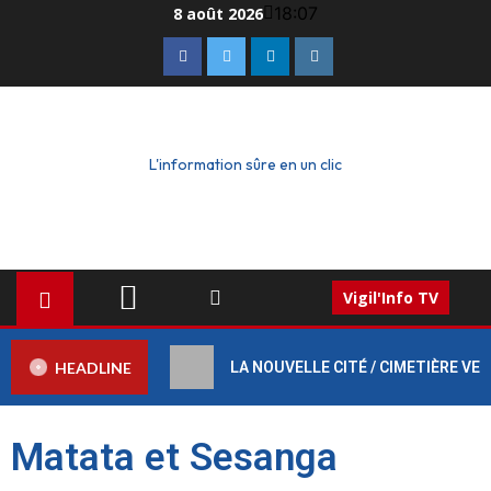
18:07
8 août 2026
L'information sûre en un clic
Vigil'Info TV
HEADLINE
LA NOUVELLE CITÉ / CIMETIÈRE VERT :
Matata et Sesanga