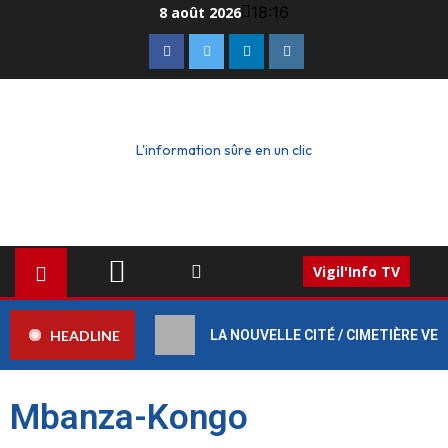
18:16
8 août 2026
L'information sûre en un clic
Vigil'Info TV
HEADLINE
LA NOUVELLE CITÉ / CIMETIÈRE VERT :
Mbanza-Kongo