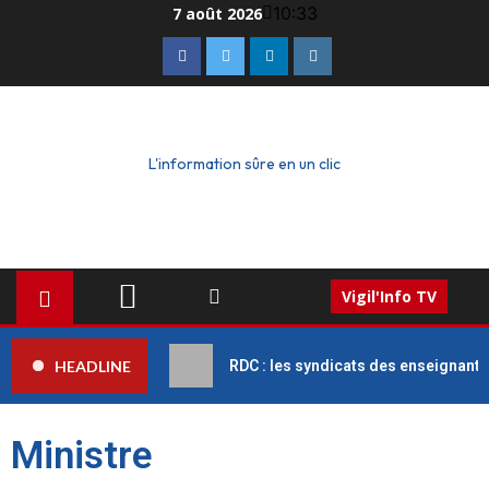
10:33
7 août 2026
L'information sûre en un clic
Vigil'Info TV
HEADLINE
RDC : les syndicats des enseignant
Ministre