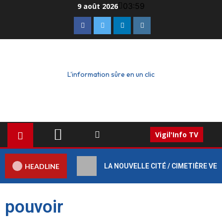
03:59
9 août 2026
L'information sûre en un clic
Vigil'Info TV
HEADLINE
LA NOUVELLE CITÉ / CIMETIÈRE VERT :
pouvoir