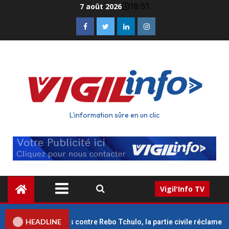
18:51
7 août 2026
L'information sûre en un clic
Vigil'Info TV
HEADLINE
ois de prison requis contre Rebo Tchulo, la partie civile réclame 25