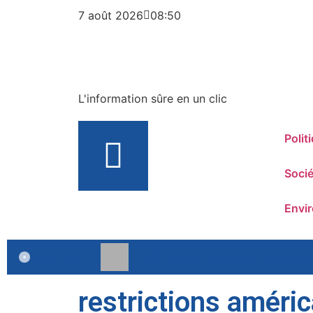
7 août 2026
08:50
L'information sûre en un clic
Polit
Socié
Envi
headline
RDC : les syndicats des enseignants
restrictions améri