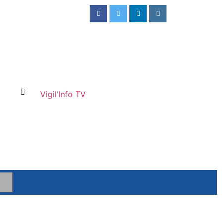
Vigil'Info TV
Drame aux Cliniques Universitaires de Kinshasa : Un jeune 