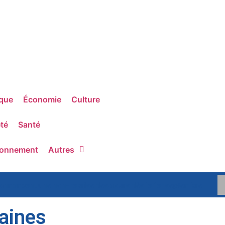
ique
Économie
Culture
té
Santé
ronnement
Autres
 annoncent une non-reprise des cours dès le 1er septembre
caines