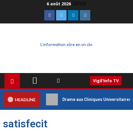
07:05
6 août 2026
L'information sûre en un clic
Vigil'Info TV
HEADLINE
Drame aux Cliniques Universitaires 
satisfecit