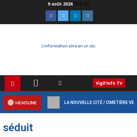
04:32
9 août 2026
L'information sûre en un clic
Vigil'Info TV
HEADLINE
LA NOUVELLE CITÉ / CIMETIÈRE VERT :
séduit