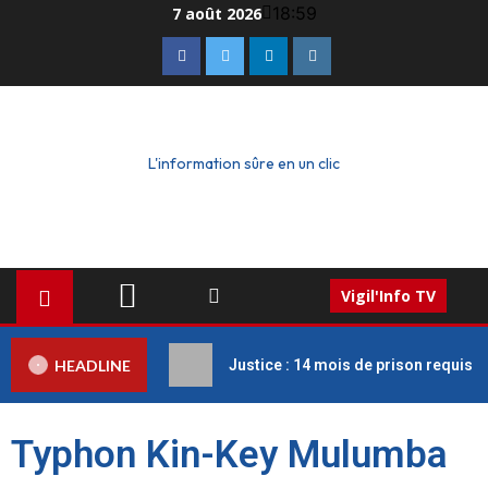
18:59
7 août 2026
L'information sûre en un clic
Vigil'Info TV
HEADLINE
Justice : 14 mois de prison requis c
Typhon Kin-Key Mulumba