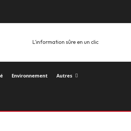
L'information sûre en un clic
té
Environnement
Autres
de Kinshasa : Un jeune patient décède après un refus de prise en c