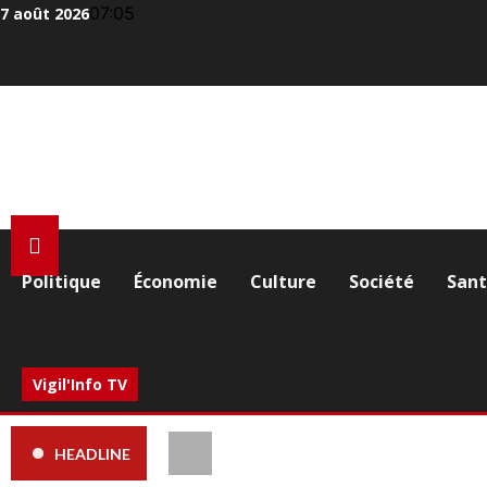
Aller
07:05
7 août 2026
au
contenu
Politique
Économie
Culture
Société
San
Vigil'Info TV
HEADLINE
Drame aux Cliniques Universitaires 