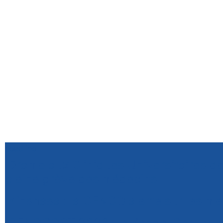
headline
Drame aux Cliniques Universitaires de
pleine grève des médecins
Kinshasa : la CENCO alerte sur les me
GENOCOST 2026 : le Kongo-Central plaid