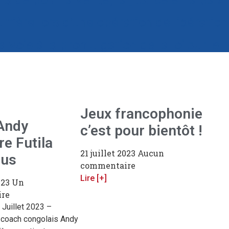
rière lors d’une opération de libération
a voie à la promulgation de la loi sur le
Jeux francophonie
 Andy
c’est pour bientôt !
re Futila
21 juillet 2023
Aucun
lus
commentaire
Lire [+]
2023
Un
re
 Juillet 2023 –
u coach congolais Andy