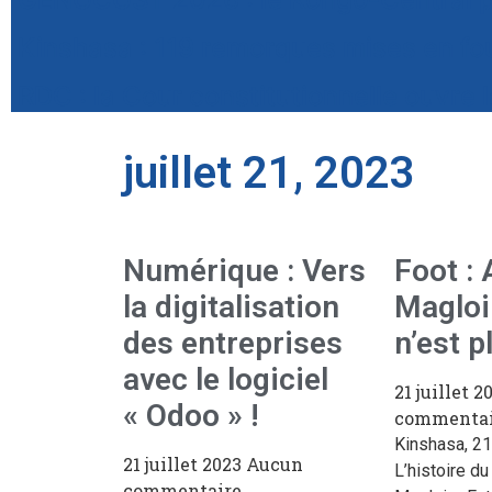
Kinshasa : 119 remorques mises en four
RDC : la Cour constitutionnelle ouvre l
juillet 21, 2023
Numérique : Vers
Foot :
la digitalisation
Magloi
des entreprises
n’est p
avec le logiciel
21 juillet 
« Odoo » !
commentai
Kinshasa, 21
21 juillet 2023
Aucun
L’histoire d
commentaire