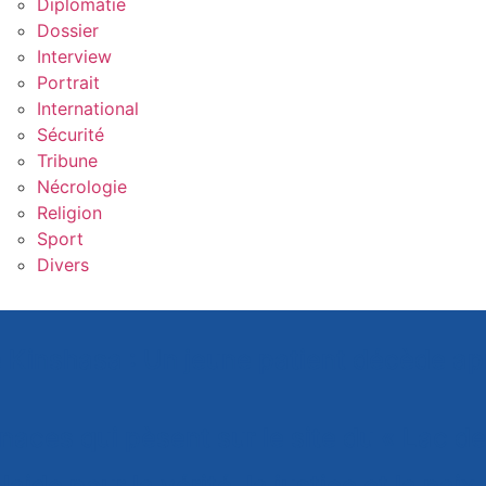
Diplomatie
Dossier
Interview
Portrait
International
Sécurité
Tribune
Nécrologie
Religion
Sport
Divers
 Kinshasa : Un jeune patient décède ap
naces qui pèsent sur le site du « Lac d
e pour la vérité, la justice et la paix