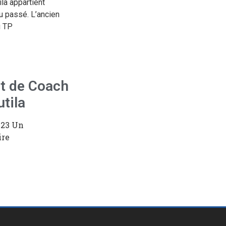
la appartient
 passé. L’ancien
u TP
t de Coach
tila
2023
Un
re