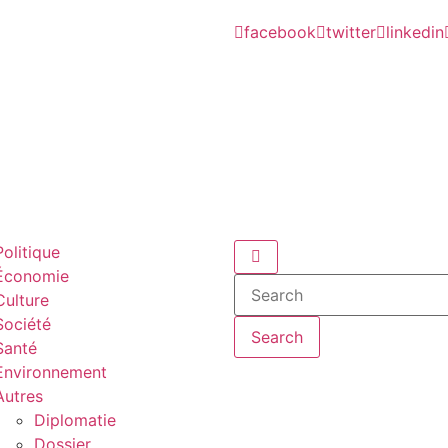
facebook
twitter
linkedin
Politique
Économie
Culture
Société
Search
Santé
Environnement
Autres
Diplomatie
Dossier