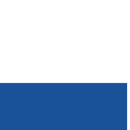
rès un refus de prise en charge en
e Ma Vallée » à Mont-Ngafula