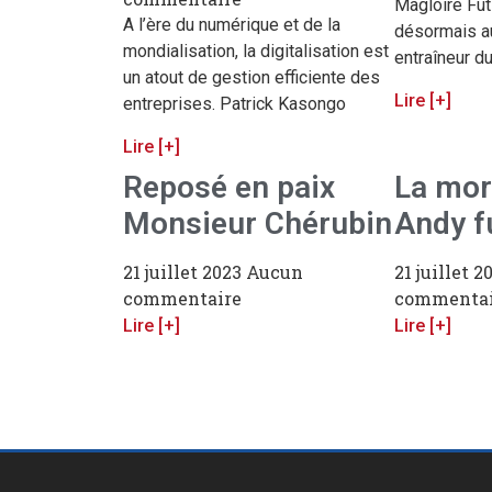
Magloire Futi
A l’ère du numérique et de la
désormais au
mondialisation, la digitalisation est
entraîneur d
un atout de gestion efficiente des
Lire [+]
entreprises. Patrick Kasongo
Lire [+]
Reposé en paix
La mor
Monsieur Chérubin
Andy fu
21 juillet 2023
Aucun
21 juillet 
commentaire
commentai
Lire [+]
Lire [+]