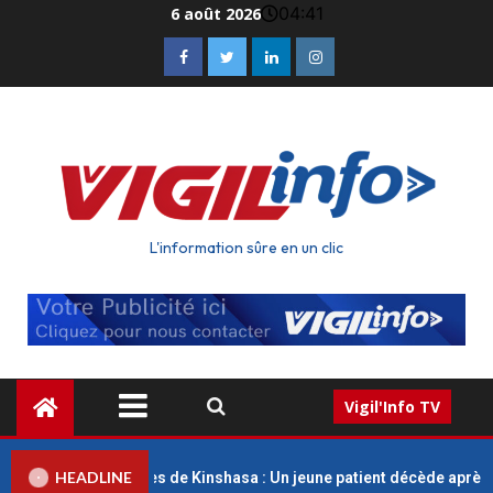
04:41
6 août 2026
L'information sûre en un clic
Vigil'Info TV
HEADLINE
iques Universitaires de Kinshasa : Un jeune patient décède après u