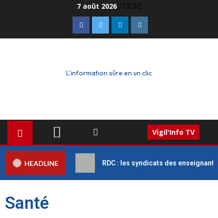
13:32
7 août 2026
L'information sûre en un clic
Vigil'Info TV
HEADLINE
RDC : les syndicats des enseignant
Santé