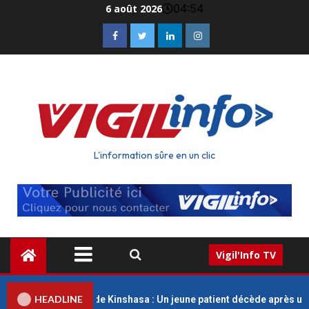
04:54
6 août 2026
L'information sûre en un clic
Vigil'Info TV
HEADLINE
ues Universitaires de Kinshasa : Un jeune patient décède après un 