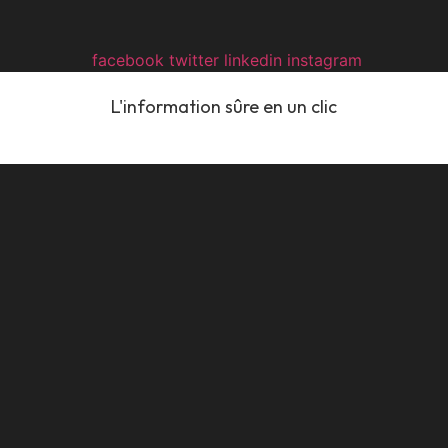
opens
opens
opens
opens
facebook
twitter
linkedin
instagram
in
in
in
in
L'information sûre en un clic
a
a
a
a
new
new
new
new
window
window
window
window