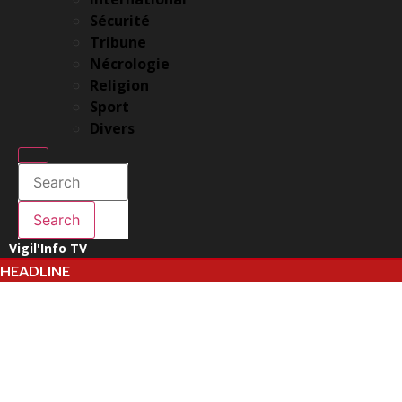
Sécurité
Tribune
Nécrologie
Religion
Sport
Divers
Enter Keyword
Search
for:
Search
Search
Vigil'Info TV
HEADLINE
Drame aux Cliniques Universitaires de Kinshasa : Un jeune patient
Kinshasa : la CENCO alerte sur les menaces qui pèsent sur le site d
GENOCOST 2026 : le Kongo-Central plaide pour la vérité, la justice e