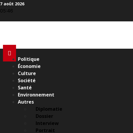
Aller
7 août 2026
au
05:46
contenu
Politique
Économie
Culture
Société
Santé
Environnement
Autres
Diplomatie
Dossier
Interview
Portrait