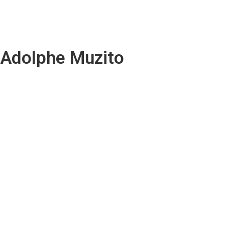
Kinshasa : 119 remorques mises en fourrière lors d’une opération d
RDC : la Cour constitutionnelle ouvre la voie à la promulgation de l
Adolphe Muzito