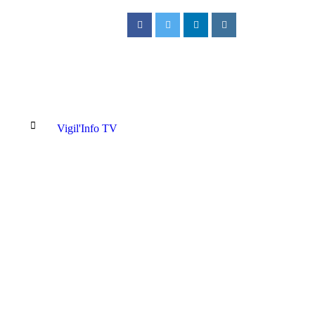
Vigil'Info TV
ux Cliniques Universitaires de Kinshasa : Un jeune patient décède après u