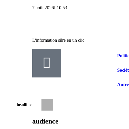
7 août 2026
10:53
L'information sûre en un clic
Politi
Sociét
Autre
headline
RDC : les syndicats des enseignants anno
audience