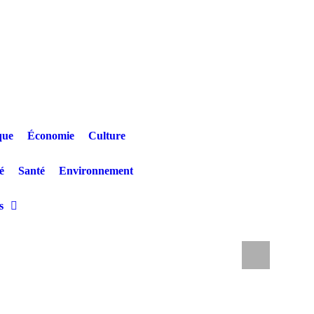
que
Économie
Culture
é
Santé
Environnement
s
ncent une non-reprise des cours dès le 1er septembre
Drame a