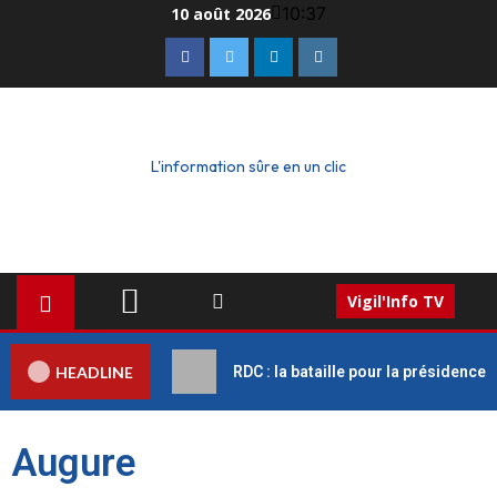
10:37
10 août 2026
L'information sûre en un clic
Vigil'Info TV
HEADLINE
RDC : la bataille pour la présidence
Augure