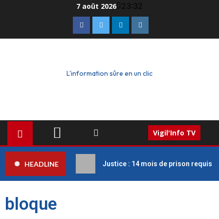
23:32
7 août 2026
L'information sûre en un clic
Vigil'Info TV
HEADLINE
Justice : 14 mois de prison requis c
bloque