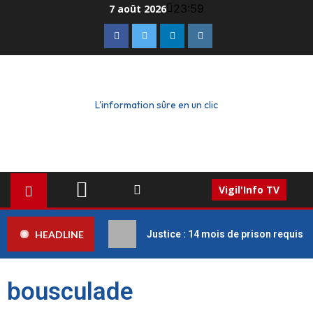
23:59
7 août 2026
L'information sûre en un clic
Vigil'Info TV
HEADLINE
Justice : 14 mois de prison requis c
bousculade