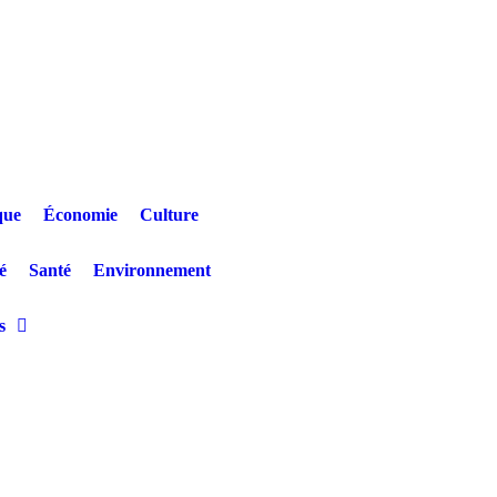
que
Économie
Culture
é
Santé
Environnement
s
nshasa : Un jeune patient décède après un refus de prise en charge en ple