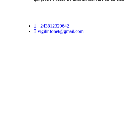
+243812329642
vigilinfonet@gmail.com