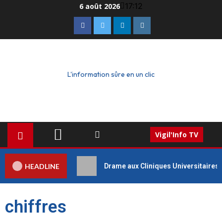
17:12
6 août 2026
L'information sûre en un clic
Vigil'Info TV
HEADLINE
Drame aux Cliniques Universitaires 
chiffres