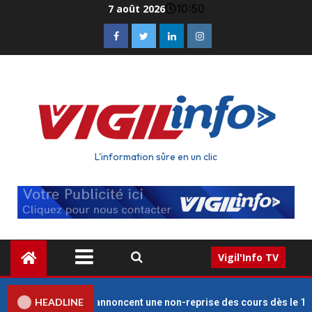
10:50
7 août 2026
L'information sûre en un clic
Vigil'Info TV
HEADLINE
ts des enseignants annoncent une non-reprise des cours dès le 1er