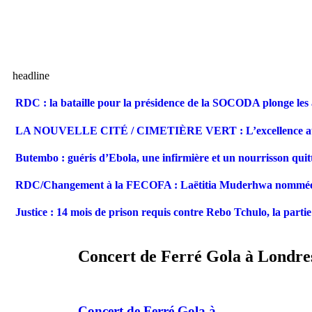
headline
RDC : la bataille pour la présidence de la SOCODA plonge les ar
LA NOUVELLE CITÉ / CIMETIÈRE VERT : L’excellence au ser
Butembo : guéris d’Ebola, une infirmière et un nourrisson qui
RDC/Changement à la FECOFA : Laëtitia Muderhwa nommée S
Justice : 14 mois de prison requis contre Rebo Tchulo, la parti
Concert de Ferré Gola à Londre
Concert de Ferré Gola à