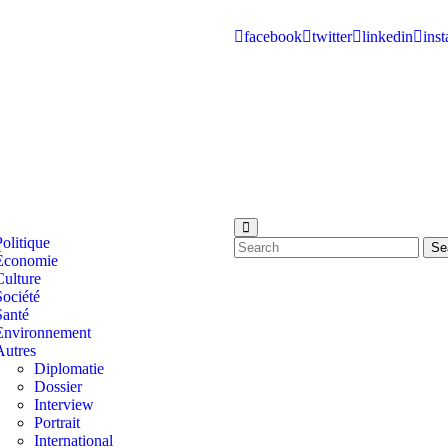
facebook
twitter
linkedin
ins
Politique
Se
Économie
Culture
Société
Santé
Environnement
Autres
Diplomatie
Dossier
Interview
Portrait
International