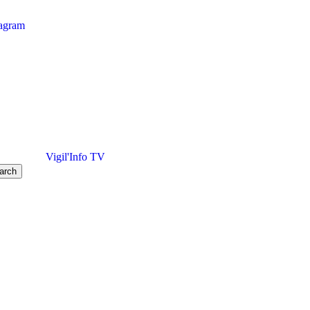
tagram
Vigil'Info TV
arch