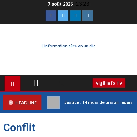
23:23
7 août 2026
L'information sûre en un clic
Vigil'Info TV
HEADLINE
Justice : 14 mois de prison requis c
Conflit