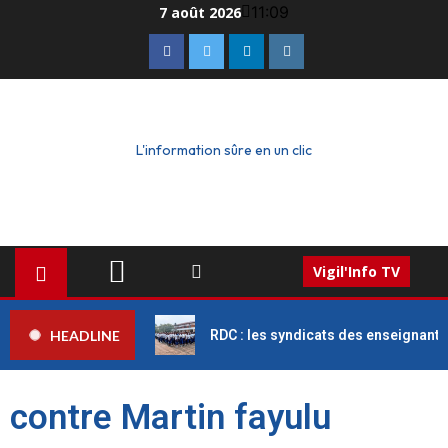
11:09
7 août 2026
L'information sûre en un clic
Vigil'Info TV
HEADLINE
RDC : les syndicats des enseignant
contre Martin fayulu