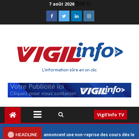
16:11
7 août 2026
L'information sûre en un clic
Vigil'Info TV
HEADLINE
ats des enseignants annoncent une non-reprise des cours dès le 1e