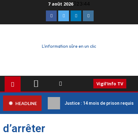
23:44
7 août 2026
L'information sûre en un clic
Vigil'Info TV
HEADLINE
Justice : 14 mois de prison requis c
d’arrêter