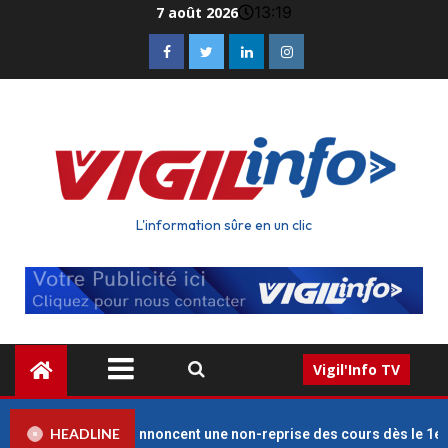
13:19
7 août 2026
L'information sûre en un clic
Vigil'Info TV
HEADLINE
s des enseignants annoncent une non-reprise des cours dès le 1er 