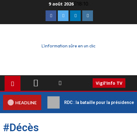
18:10
9 août 2026
L'information sûre en un clic
Vigil'Info TV
HEADLINE
RDC : la bataille pour la présidence
#Décès