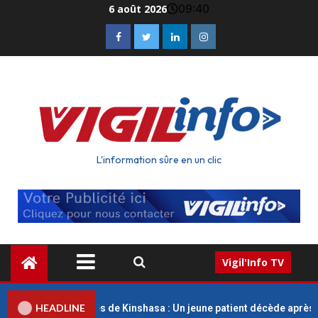
09:40
6 août 2026
L'information sûre en un clic
Vigil'Info TV
HEADLINE
iques Universitaires de Kinshasa : Un jeune patient décède après un