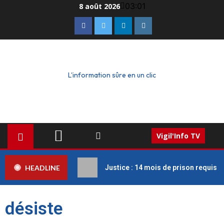
03:01
8 août 2026
L'information sûre en un clic
Vigil'Info TV
HEADLINE
Justice : 14 mois de prison requis c
désiste