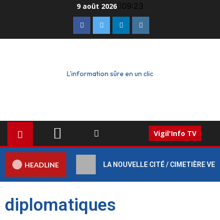
09:23
9 août 2026
L'information sûre en un clic
Vigil'Info TV
HEADLINE
LA NOUVELLE CITÉ / CIMETIÈRE VERT :
diplomatiques