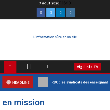
16:10
7 août 2026
L'information sûre en un clic
Vigil'Info TV
HEADLINE
RDC : les syndicats des enseignant
en mission