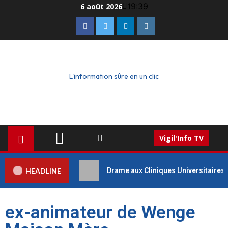
19:39
6 août 2026
L'information sûre en un clic
Vigil'Info TV
HEADLINE
Drame aux Cliniques Universitaires 
ex-animateur de Wenge